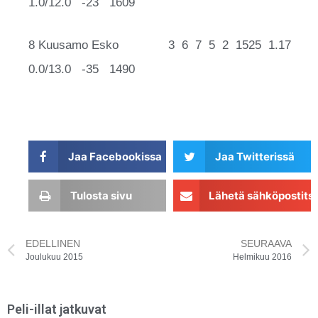
1.0/12.0 -23 1609
8 Kuusamo Esko 3 6 7 5 2 1525 1.17
0.0/13.0 -35 1490
Jaa Facebookissa
Jaa Twitterissä
Tulosta sivu
Lähetä sähköpostits
EDELLINEN
SEURAAVA
Joulukuu 2015
Helmikuu 2016
Peli-illat jatkuvat