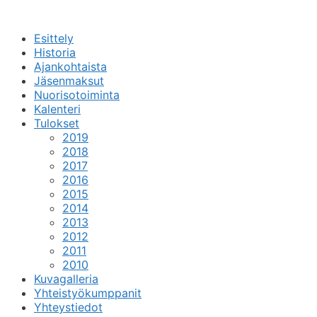
Siirry
sisältöön
Esittely
Historia
Ajankohtaista
Jäsenmaksut
Nuorisotoiminta
Kalenteri
Tulokset
2019
2018
2017
2016
2015
2014
2013
2012
2011
2010
Kuvagalleria
Yhteistyökumppanit
Yhteystiedot