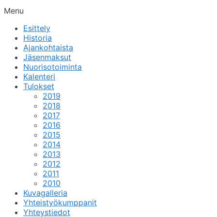
Menu
Esittely
Historia
Ajankohtaista
Jäsenmaksut
Nuorisotoiminta
Kalenteri
Tulokset
2019
2018
2017
2016
2015
2014
2013
2012
2011
2010
Kuvagalleria
Yhteistyökumppanit
Yhteystiedot