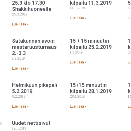
25.3 klo 17.30
kilpailu 11.3.2019
5
14.3.2019
5
Shakkihuoneella
25.3.2019
Lue lisää »
Lu
Lue lisää »
Satakunnan avoin
15 + 15 minuutin
1
mestaruusturnaus
kilpailu 25.2.2019
k
1.3.2019
2
2.-3.3
1.3.2019
Lue lisää »
Lu
Lue lisää »
Helmikuun pikapeli
15+15 minuutin
1
5.2.2019
kilpailu 28.1.2019
k
5.2.2019
28.1.2019
1
Lue lisää »
Lue lisää »
Lu
i
Uudet nettisivut
12.1.2019