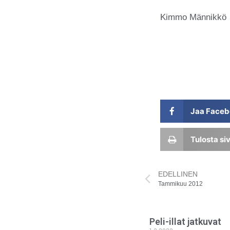
Kimmo Männ
Jaa Faceb
Tulosta si
EDELLINEN
Tammikuu 2012
Peli-illat jatkuvat