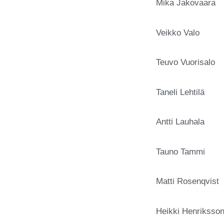
Mika Jakova
Veikko Valo
Teuvo Vuori
Taneli Leht
Antti Lauha
Tauno Tamm
Matti Rosen
Heikki Henr