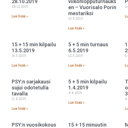
28.10.2019
viikonlopputurnauks
P
28.12.2019
2
en – Vuorisalo Porin
mestariksi
Lue lisää »
Lu
10.9.2019
Lue lisää »
15 + 15 min kilpailu
5 + 5 min turnaus
1
13.5.2019
6.5.2019
2
16.5.2019
12.5.2019
6
Lue lisää »
Lue lisää »
Lu
PSY:n sarjakausi
5 + 5 min kilpailu
T
sujui odotetulla
1.4.2019
o
4.4.2019
tavalla
3
11.4.2019
4
Lue lisää »
Lue lisää »
Lu
PSY:n vuosikokous
15 + 15 minuutin
M