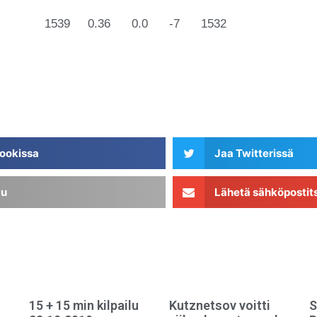
ikkö 1539 0.36 0.0 -7 1532
ookissa
Jaa Twitterissä
vu
Lähetä sähköpostit
15 + 15 min kilpailu
Kutznetsov voitti
S